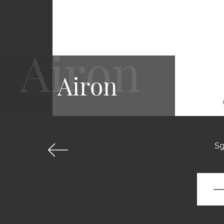
Airon
Sg