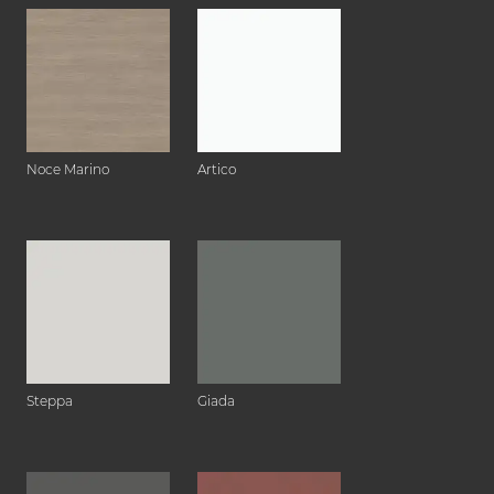
Noce Marino
Artico
Steppa
Giada