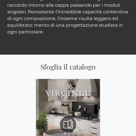
raccordo intorno alla cappa passando per i moduli
angolari. Nonostante l’incredibile capacità contenitiva
di ogni composizione, l’insieme risulta leggero ed
equilibrato: merito di una progettazione studiata in
ogni particolare.
Sfoglia il catalogo