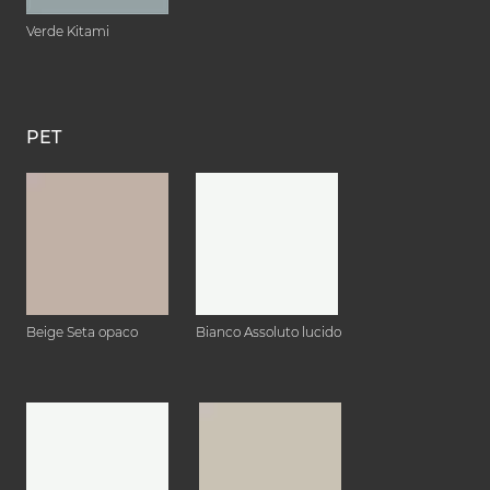
Verde Kitami
PET
Beige Seta opaco
Bianco Assoluto lucido