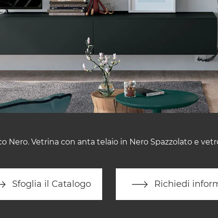
o Nero. Vetrina con anta telaio in Nero Spazzolato e vetr
Sfoglia il Catalogo
Richiedi infor