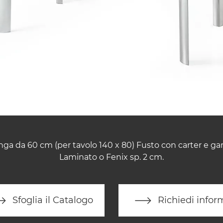
nga da 60 cm (per tavolo 140 x 80) Fusto con carter e ga
Laminato o Fenix sp. 2 cm.
Sfoglia il Catalogo
Richiedi infor