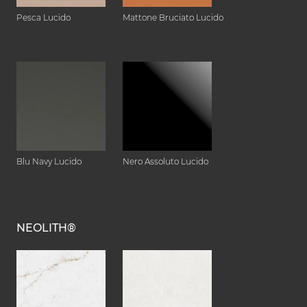
Pesca Lucido
Mattone Bruciato Lucido
Blu Navy Lucido
Nero Assoluto Lucido
NEOLITH®