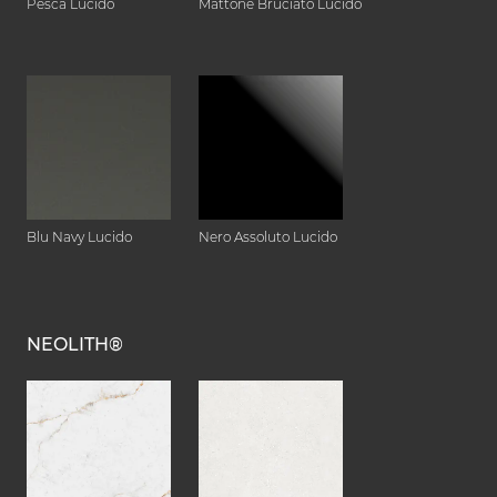
Pesca Lucido
Mattone Bruciato Lucido
Blu Navy Lucido
Nero Assoluto Lucido
NEOLITH®